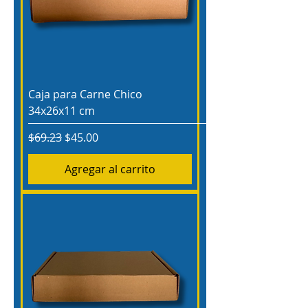
Caja para Carne Chico
34x26x11 cm
Precio
Precio de oferta
$69.23
$45.00
Agregar al carrito