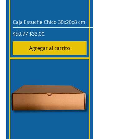
Caja Estuche Chico 30x20x8 cm
Precio
Precio de oferta
$50.77
$33.00
Agregar al carrito