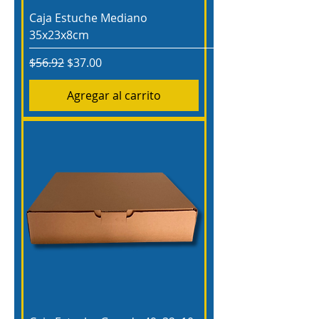
Caja Estuche Mediano
35x23x8cm
Precio
Precio de oferta
$56.92
$37.00
Agregar al carrito