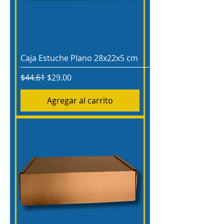
Caja Estuche Plano 28x22x5 cm
Precio
Precio de oferta
$44.61
$29.00
Agregar al carrito