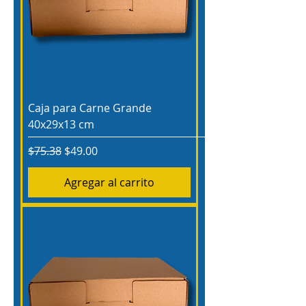
Caja para Carne Grande
40x29x13 cm
Precio
Precio de oferta
$75.38
$49.00
Agregar al carrito