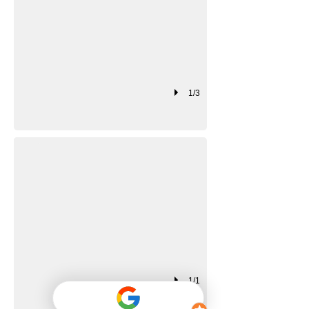
1/3
CUBO LISO
Cubo Caple Colores Lisos
1/1
CUBO DECORADO
Cubo Caple Diferentes Estampados