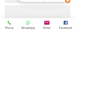
Phone
WhatsApp
Email
Facebook
1/1
LONCHERA
Lochera Caple Distintos Colores