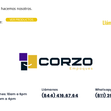
lo hacemos nosotros.
VER PRODUCTOS
Llám
e:
Llámanos
Whatsap
rnes: 10am a 6pm
(844) 416.67.64
(811) 
0am a 4pm