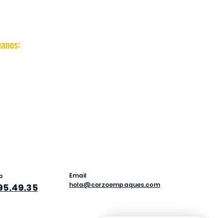
anos:
​(844) 416-67-64​
Email
p
hola@corzoempaques.com
395.49.35