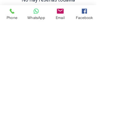
Comparte tu opinión. Deja la
primera reseña.
Phone
WhatsApp
Email
Facebook
Dejar una reseña
Impresión