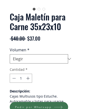
Caja Maletín para
Carne 35x23x10
Precio
Precio
 $40.00 
$37.00
de
Volumen
*
oferta
Cantidad
*
Descripción:
Cajas Multiusos tipo Estuche.
Autoramable y listas para usarse.
De cartón corrugado sencillo.
Pedir por Whatsapp