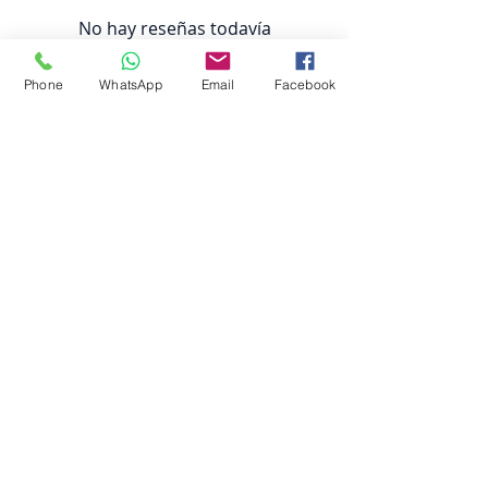
No hay reseñas todavía
Comparte tu opinión. Deja la
primera reseña.
Phone
WhatsApp
Email
Facebook
Dejar una reseña