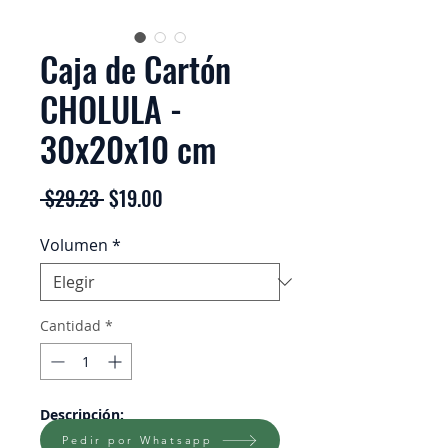
Caja de Cartón
CHOLULA -
30x20x10 cm
Precio
Precio
 $29.23 
$19.00
de
Volumen
*
oferta
Cantidad
*
Descripción:
Caja de cartón corrugado.
Pedir por Whatsapp